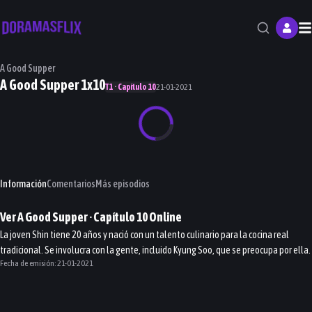
M
A Good Supper
A Good Supper 1x10
T1 · Capítulo 10
21-01-2021
Información
Comentarios
Más episodios
Ver
A Good Supper
· Capítulo
10
Online
La joven Shin tiene 20 años y nació con un talento culinario para la cocina real
tradicional. Se involucra con la gente, incluido Kyung Soo, que se preocupa por ella.
Fecha de emisión:
21-01-2021