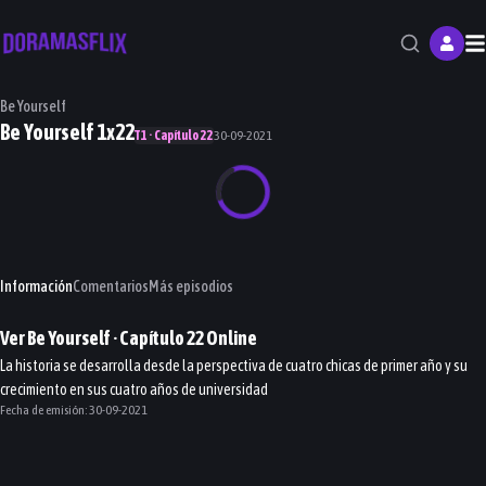
M
Be Yourself
Be Yourself 1x22
T1 · Capítulo 22
30-09-2021
Información
Comentarios
Más episodios
Ver
Be Yourself
· Capítulo
22
Online
La historia se desarrolla desde la perspectiva de cuatro chicas de primer año y su
crecimiento en sus cuatro años de universidad
Fecha de emisión:
30-09-2021