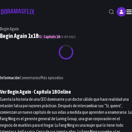
M
Begin Again
Begin Again 1x18
T1 · Capítulo 18
23-09-2021
Información
Comentarios
Más episodios
Ver
Begin Again
· Capítulo
18
Online
Cuenta la historia de una CEO dominante y un doctor cálido que hace realidad una
relación falsa por razones prácticas. Después de intercambiar sus "Sí, quiero",
comienzan un nuevo capítulo de sus vidas a medida que aprenden a enamorarse. Lu
Fang Ning es el gerente general de Luning Group, una gran corporación en el
negocio de muebles para el hogar. Lu Fang Ning es una mujer que lo tiene todo:
talentosa, bella y rica. Cerca de sus treinta años, Lu Fang Ning sucumbe a las