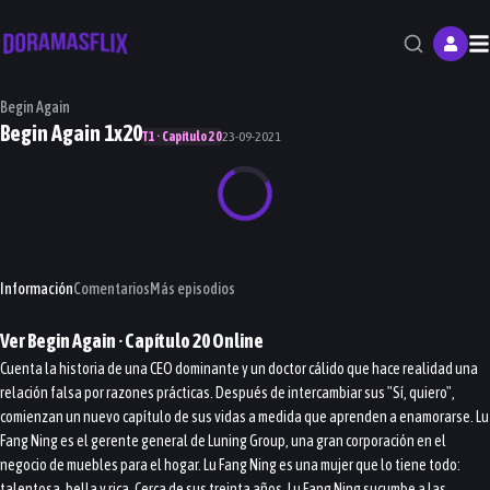
M
Begin Again
Begin Again 1x20
T1 · Capítulo 20
23-09-2021
Información
Comentarios
Más episodios
Ver
Begin Again
· Capítulo
20
Online
Cuenta la historia de una CEO dominante y un doctor cálido que hace realidad una
relación falsa por razones prácticas. Después de intercambiar sus "Sí, quiero",
comienzan un nuevo capítulo de sus vidas a medida que aprenden a enamorarse. Lu
Fang Ning es el gerente general de Luning Group, una gran corporación en el
negocio de muebles para el hogar. Lu Fang Ning es una mujer que lo tiene todo:
talentosa, bella y rica. Cerca de sus treinta años, Lu Fang Ning sucumbe a las