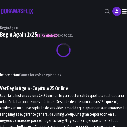
M
Begin Again
Begin Again 1x25
T1 · Capítulo 25
23-09-2021
Información
Comentarios
Más episodios
Ver
Begin Again
· Capítulo
25
Online
Cuenta la historia de una CEO dominante y un doctor cálido que hace realidad una
relación falsa por razones prácticas. Después de intercambiar sus "Sí, quiero",
comienzan un nuevo capítulo de sus vidas a medida que aprenden a enamorarse. Lu
Fang Ning es el gerente general de Luning Group, una gran corporación en el
negocio de muebles para el hogar. Lu Fang Ning es una mujer que lo tiene todo:
talentosa, bella y rica. Cerca de sus treinta años, Lu Fang Ning sucumbe a las