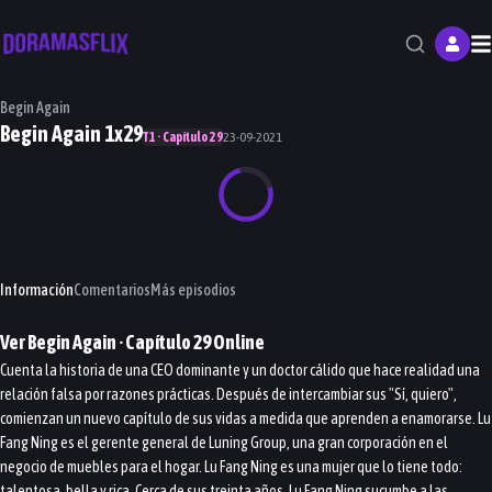
M
Begin Again
Begin Again 1x29
T1 · Capítulo 29
23-09-2021
Información
Comentarios
Más episodios
Ver
Begin Again
· Capítulo
29
Online
Cuenta la historia de una CEO dominante y un doctor cálido que hace realidad una
relación falsa por razones prácticas. Después de intercambiar sus "Sí, quiero",
comienzan un nuevo capítulo de sus vidas a medida que aprenden a enamorarse. Lu
Fang Ning es el gerente general de Luning Group, una gran corporación en el
negocio de muebles para el hogar. Lu Fang Ning es una mujer que lo tiene todo:
talentosa, bella y rica. Cerca de sus treinta años, Lu Fang Ning sucumbe a las