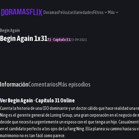
Doramas
Películas
Variedades
Filtros
Más
Begin Again
Begin Again 1x31
T1 · Capítulo 31
23-09-2021
Información
Comentarios
Más episodios
Ver
Begin Again
· Capítulo
31
Online
Cuenta la historia de una CEO dominante y un doctor cálido que hace realidad una r
Ning es el gerente general de Luning Group, una gran corporación en el negocio de mu
decide que necesita urgentemente un esposo con el que tenga un hijo. Casualmente, e
en el candidato perfecto a los ojos de Lu Fang Ning. Ella planea su camino hacia su 
matrimonio no es tan fácil como parece.