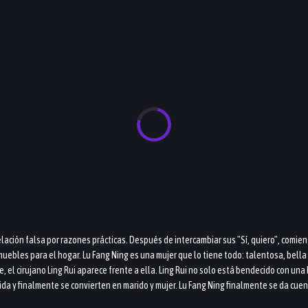
elación falsa por razones prácticas. Después de intercambiar sus "Sí, quiero", com
ebles para el hogar. Lu Fang Ning es una mujer que lo tiene todo: talentosa, bella y
l cirujano Ling Rui aparece frente a ella. Ling Rui no solo está bendecido con una 
vida y finalmente se convierten en marido y mujer. Lu Fang Ning finalmente se da cue