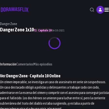
M
Danger Zone
Danger Zone 1x10
T1 · Capítulo 10
06-10-2021
Información
Comentarios
Más episodios
Ver
Danger Zone
· Capítulo
10
Online
Un crimen impecable, se investiga un caso de asesinato en serie sin sospechosos.
Un caso destacado obligó a policías y delincuentes a trabajar codo con codo,
adentrarse en la escena del crimen y competir con el asesino para conseguir justicia
para el fallecido. Los dos héroes se unieron para luchar entre sí, pero la corriente
subterránea del trato del diablo estaba surgiendo, ¡y estaba a punto de
desencadenar otra ola de una crisis aún mayor!