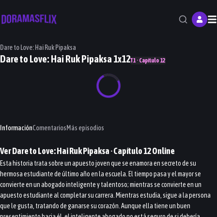
M
Dare to Love: Hai Ruk Pipaksa
Dare to Love: Hai Ruk Pipaksa 1x12
T1 · Capítulo 12
Información
Comentarios
Más episodios
Ver
Dare to Love: Hai Ruk Pipaksa
· Capítulo
12
Online
Esta historia trata sobre un apuesto joven que se enamora en secreto de su
hermosa estudiante de último año en la escuela. El tiempo pasa y el mayor se
convierte en un abogado inteligente y talentoso; mientras se convierte en un
apuesto estudiante al completar su carrera. Mientras estudia, sigue a la persona
que le gusta, tratando de ganarse su corazón. Aunque ella tiene un buen
presentimiento hacia él, el inteligente abogado no está seguro de si debería