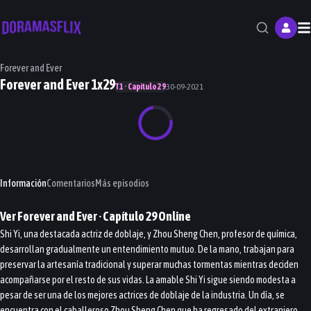
M
Forever and Ever
Forever and Ever 1x29
T1 · Capítulo 29
30-09-2021
Información
Comentarios
Más episodios
Ver
Forever and Ever
· Capítulo
29
Online
Shi Yi, una destacada actriz de doblaje, y Zhou Sheng Chen, profesor de química,
desarrollan gradualmente un entendimiento mutuo. De la mano, trabajan para
preservar la artesanía tradicional y superar muchas tormentas mientras deciden
acompañarse por el resto de sus vidas. La amable Shi Yi sigue siendo modesta a
pesar de ser una de los mejores actrices de doblaje de la industria. Un día, se
encuentra con el caballeroso Zhou Sheng Chen que ha regresado del extranjero.