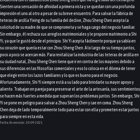
Sienten una sensación de afinidad a primera vista y se quedan con una profunda
impresión el uno al otro a pesar de su breve encuentro. Para salvar la fábrica de
teteras de arcilla Yixing de su familia del declive, Zhou Sheng Chen acepta la
solicitud de su madre de que se comprometa y se haga cargo del negocio familiar.
Sin embargo, él rechaza sus arreglos matrimoniales y le propone matrimonio a Shi
Yi, ya que le gustó desde el principio. Shi Yi acepta fácilmente porque ya sabía en
su corazón que quería estar con Zhou Sheng Chen. A lo largo de su tiempo juntos,
poco a poco se acercan más. Para revitalizar la industria de las teteras de arcilla en
su ciudad natal, Zhou Sheng Chen tiene que ir en contra de los mayores debido a
sus diferencias en las filosofías comerciales y eso lo coloca en el dilema de tener
que elegir entre los lazos familiares y lo que es bueno para el negocio.
Afortunadamente, Shi Yi siempre está a su lado para brindarle su mayor apoyo y
aliento. Trabajan en pareja para preservar el arte de la artesanía, sus sentimientos
se hacen más fuertes a medida que superan los problemas juntos. Sin embargo, Shi
Yi se pone en peligro para salvar a Zhou Sheng Chen y cae en coma. Zhou Sheng
Chen deja de lado temporalmente todo para estar con ella y prometen estar juntos
para siempre en esta vida.
Fecha de emisión:
30-09-2021