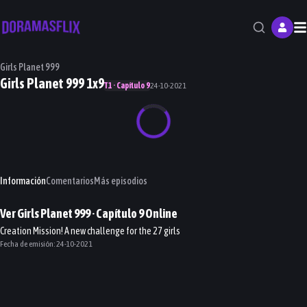
M
Girls Planet 999
Girls Planet 999 1x9
T1 · Capítulo 9
24-10-2021
Información
Comentarios
Más episodios
Ver
Girls Planet 999
· Capítulo
9
Online
Creation Mission! A new challenge for the 27 girls
Fecha de emisión:
24-10-2021