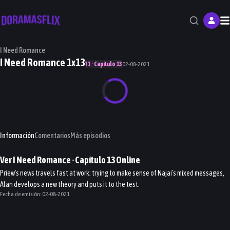
M
I Need Romance
I Need Romance 1x13
T1 · Capítulo 13
02-08-2021
Información
Comentarios
Más episodios
Ver
I Need Romance
· Capítulo
13
Online
Priew's news travels fast at work; trying to make sense of Najai's mixed messages,
Alan develops a new theory and puts it to the test.
Fecha de emisión:
02-08-2021