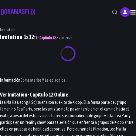
M
Imitation
Imitation 1x12
T1 · Capítulo 12
23-07-2021
Información
Comentarios
Más episodios
Ver
Imitation
· Capítulo
12
Online
Lee Ma Ha (Jeong Ji So) sueña con el éxito de K-pop. Ella forma parte del grupo
femenino Tea Party, pero las artistas no lo pasan tan bien en el camino hacia el
éxito, a pesar del esfuerzo que hacen sus compañeras de grupo y ella. Tea Party
participa en un 'reality show' para televisión que enfrenta a grupos de K-pop entre
ellos en pruebas de habilidad deportiva. Pero durante la filmación, Lee Ma Ha
causa por accidente que un integrante del exitoso grupo masculino Shax se