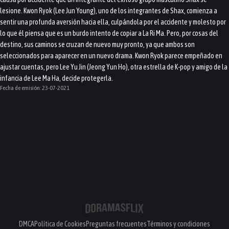
lesione. Kwon Ryok (Lee Jun Young), uno de los integrantes de Shax, comienza a
sentir una profunda aversión hacia ella, culpándola por el accidente y molesto por
lo que él piensa que es un burdo intento de copiar a La Ri Ma. Pero, por cosas del
destino, sus caminos se cruzan de nuevo muy pronto, ya que ambos son
seleccionados para aparecer en un nuevo drama. Kwon Ryok parece empeñado en
ajustar cuentas, pero Lee Yu Jin (Jeong Yun Ho), otra estrella de K-pop y amigo de la
infancia de Lee Ma Ha, decide protegerla.
Fecha de emisión:
23-07-2021
DMCA
Política de Cookies
Preguntas frecuentes
Términos y condiciones