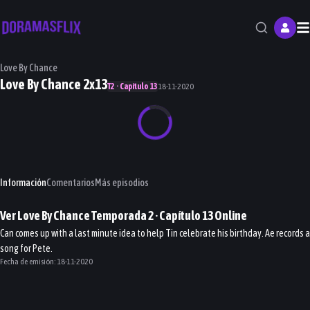
M
Love By Chance
Love By Chance 2x13
T2 · Capítulo 13
18-11-2020
Información
Comentarios
Más episodios
Ver
Love By Chance
Temporada 2
· Capítulo
13
Online
Can comes up with a last minute idea to help Tin celebrate his birthday. Ae records a
song for Pete.
Fecha de emisión:
18-11-2020