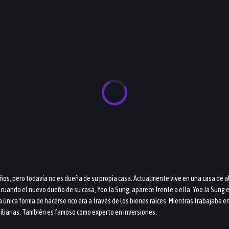
ños, pero todavía no es dueña de su propia casa. Actualmente vive en una casa de 
cuando el nuevo dueño de su casa, Yoo Ja Sung, aparece frente a ella. Yoo Ja Sung es
a única forma de hacerse rico era a través de los bienes raíces. Mientras trabajaba 
obiliarias. También es famoso como experto en inversiones.