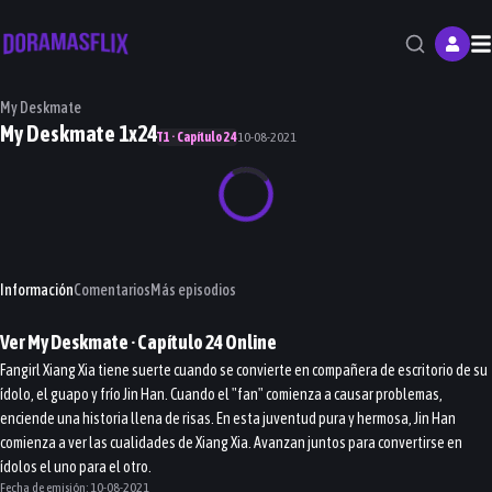
M
My Deskmate
My Deskmate 1x24
T1 · Capítulo 24
10-08-2021
Información
Comentarios
Más episodios
Ver
My Deskmate
· Capítulo
24
Online
Fangirl Xiang Xia tiene suerte cuando se convierte en compañera de escritorio de su
ídolo, el guapo y frío Jin Han. Cuando el "fan" comienza a causar problemas,
enciende una historia llena de risas. En esta juventud pura y hermosa, Jin Han
comienza a ver las cualidades de Xiang Xia. Avanzan juntos para convertirse en
ídolos el uno para el otro.
Fecha de emisión:
10-08-2021