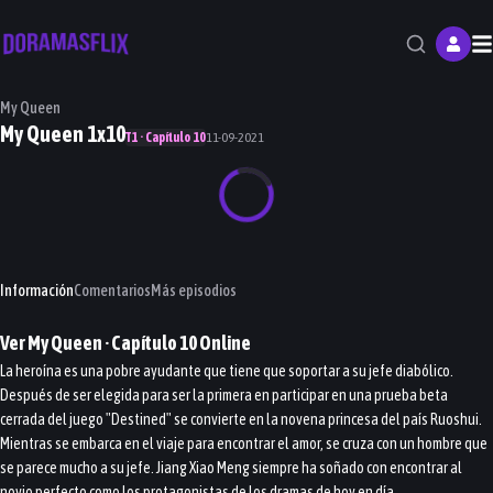
M
My Queen
My Queen 1x10
T1 · Capítulo 10
11-09-2021
Información
Comentarios
Más episodios
Ver
My Queen
· Capítulo
10
Online
La heroína es una pobre ayudante que tiene que soportar a su jefe diabólico.
Después de ser elegida para ser la primera en participar en una prueba beta
cerrada del juego "Destined" se convierte en la novena princesa del país Ruoshui.
Mientras se embarca en el viaje para encontrar el amor, se cruza con un hombre que
se parece mucho a su jefe. Jiang Xiao Meng siempre ha soñado con encontrar al
novio perfecto como los protagonistas de los dramas de hoy en día.