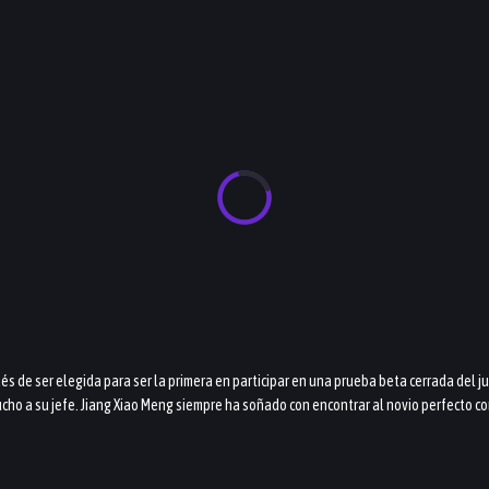
s de ser elegida para ser la primera en participar en una prueba beta cerrada del j
mucho a su jefe. Jiang Xiao Meng siempre ha soñado con encontrar al novio perfecto