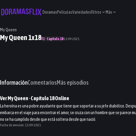
Doramas
Películas
Variedades
Filtros
Más
My Queen
My Queen 1x18
T1 · Capítulo 18
11-09-2021
Información
Comentarios
Más episodios
Ver
My Queen
· Capítulo
18
Online
La heroína es una pobre ayudante que tiene que soportar a su jefe diabólico. Despué
embarca en el viaje para encontrar el amor, se cruza con un hombre que se parece 
no se ha cumplido desde que está soltera desde que nació.
Fecha de emisión:
11-09-2021