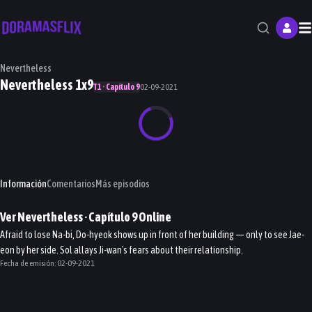
M
Nevertheless
Nevertheless 1x9
T1 · Capítulo 9
02-09-2021
Información
Comentarios
Más episodios
Ver
Nevertheless
· Capítulo
9
Online
Afraid to lose Na-bi, Do-hyeok shows up in front of her building — only to see Jae-
eon by her side. Sol allays Ji-wan's fears about their relationship.
Fecha de emisión:
02-09-2021