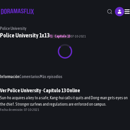
M
Police University
Police University 1x13
T1 · Capítulo 13
07-10-2021
Información
Comentarios
Más episodios
Ver
Police University
· Capítulo
13
Online
Sun-ho acquires a key to a safe, Kang-hui calls it quits and Dong-man gets eyes on
the chief. Stronger curfews and regulations are enforced on campus.
Fecha de emisión:
07-10-2021