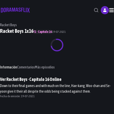
M
Racket Boys
Racket Boys 1x16
T1 · Capítulo 16
19-07-2021
Información
Comentarios
Más episodios
Ver
Racket Boys
· Capítulo
16
Online
Down to their final games and with much on the line, Hae-kang, Woo-chan and Se-
yoon give it their all despite the odds being stacked against them.
Fecha de emisión:
19-07-2021