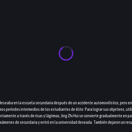
ue deseaba en la escuela secundaria después de un accidente automovilístico, pero en 
ximos períodos intermedios de los estudiantes de élite. Para lograr sus objetivos, ut
Lentamente a través de risas y lágrimas, Jing Zhi Hui se convierte gradualmente en p
 exámenes de secundaria y entró en la universidad deseada. También dejaron un recu