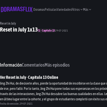
Doramas
Películas
Variedades
Filtros
Más
Reset in July
Reset in July 1x13
T1 · Capítulo 13
29-07-2021
Información
Comentarios
Más episodios
Ver
Reset in July
· Capítulo
13
Online
Jing Zhi Hui, de diecisiete años, pierde la oportunidad de inscribirse en la clase q
de irse, pero falló. Por lo tanto, Jing Zhi Hui pone todas sus esperanzas en los pró
través de las interacciones, Jing Zhi Hui descubre las buenas cualidades en ellas. 
en último lugar entre la cohorte, y el grupo de estudiantes completó con éxito sus
Fecha de emisión:
29-07-2021