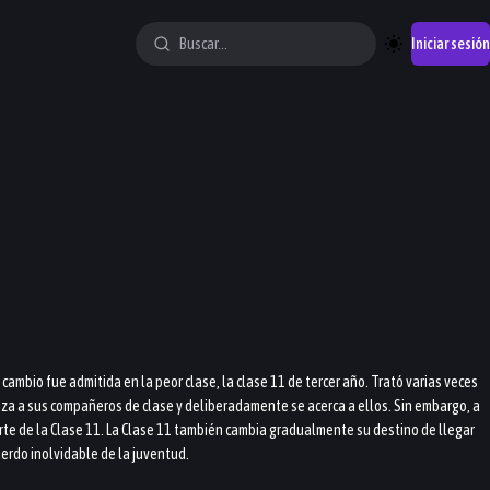
Iniciar sesión
cambio fue admitida en la peor clase, la clase 11 de tercer año. Trató varias veces
iliza a sus compañeros de clase y deliberadamente se acerca a ellos. Sin embargo, a
arte de la Clase 11. La Clase 11 también cambia gradualmente su destino de llegar
erdo inolvidable de la juventud.