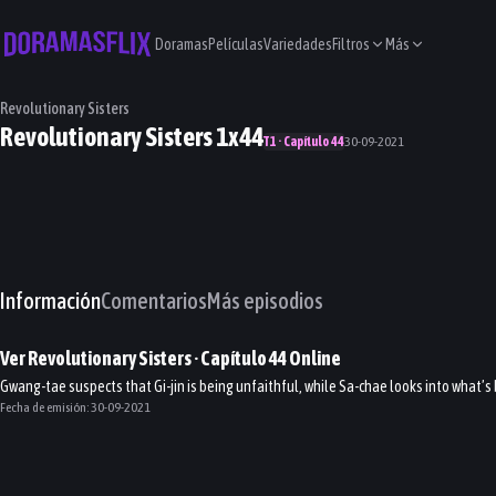
Doramas
Películas
Variedades
Filtros
Más
Revolutionary Sisters
Revolutionary Sisters 1x44
T1 · Capítulo 44
30-09-2021
Información
Comentarios
Más episodios
Ver
Revolutionary Sisters
· Capítulo
44
Online
Gwang-tae suspects that Gi-jin is being unfaithful, while Sa-chae looks into what’s
Fecha de emisión:
30-09-2021