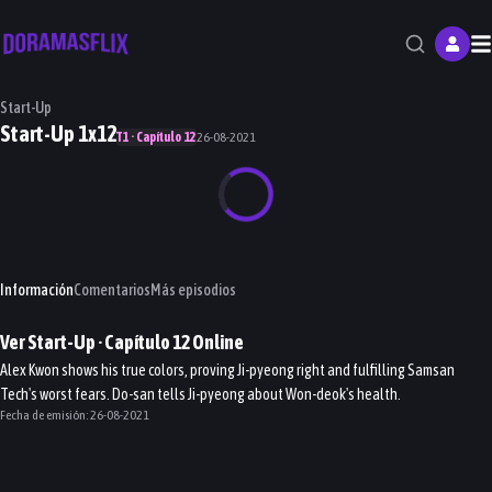
M
Start-Up
Start-Up 1x12
T1 · Capítulo 12
26-08-2021
Información
Comentarios
Más episodios
Ver
Start-Up
· Capítulo
12
Online
Alex Kwon shows his true colors, proving Ji-pyeong right and fulfilling Samsan
Tech's worst fears. Do-san tells Ji-pyeong about Won-deok's health.
Fecha de emisión:
26-08-2021