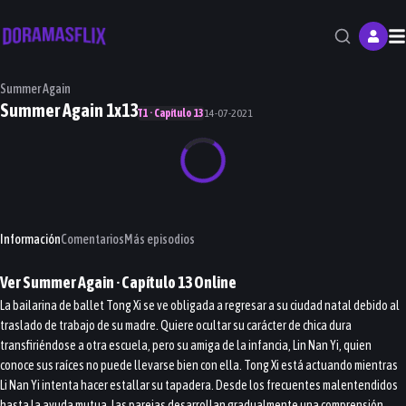
M
Summer Again
Summer Again 1x13
T1 · Capítulo 13
14-07-2021
Información
Comentarios
Más episodios
Ver
Summer Again
· Capítulo
13
Online
La bailarina de ballet Tong Xi se ve obligada a regresar a su ciudad natal debido al
traslado de trabajo de su madre. Quiere ocultar su carácter de chica dura
transfiriéndose a otra escuela, pero su amiga de la infancia, Lin Nan Yi, quien
conoce sus raíces no puede llevarse bien con ella. Tong Xi está actuando mientras
Li Nan Yi intenta hacer estallar su tapadera. Desde los frecuentes malentendidos
hasta la ayuda mutua, las parejas desarrollan gradualmente una comprensión