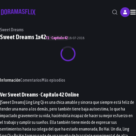
M
Sweet Dreams
Sweet Dreams 1x42
T1 · Capítulo 42
18-07-2018
Información
Comentarios
Más episodios
Ver
Sweet Dreams
· Capítulo
42
Online
[Sweet Dreams] Ling Ling Qi es una chica amable y sincera que siempre está feliz de
tender una mano a los demás, pero también tiene baja autoestima, lo que ha
impactado gravemente su vida, haciéndola incapaz de hacer su mejor esfuerzo en
el trabajo y cumplir su sueños. Ella también tiene miedo de expresar sus
sentimientos hacia su colega del que ha estado enamorada, Bo Hai. Un día, Ling
Ling Qi y Bo Hai forman parte de una prueba de brazalete experimental de alta