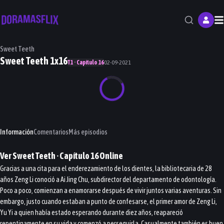
M
Sweet Teeth
Sweet Teeth 1x16
T1 · Capítulo 16
02-09-2021
Información
Comentarios
Más episodios
Ver
Sweet Teeth
· Capítulo
16
Online
Gracias a una cita para el enderezamiento de los dientes, la bibliotecaria de 28
años Zeng Li conoció a Ai Jing Chu, subdirector del departamento de odontología.
Poco a poco, comienzan a enamorarse después de vivir juntos varias aventuras. Sin
embargo, justo cuando estaban a punto de confesarse, el primer amor de Zeng Li,
Yu Yi a quien había estado esperando durante diez años, reapareció
repentinamente en su vida y comenzó a perseguirla. Casualmente también es buen