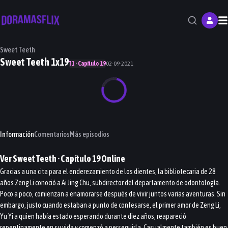
M
Sweet Teeth
Sweet Teeth 1x19
T1 · Capítulo 19
02-09-2021
Información
Comentarios
Más episodios
Ver
Sweet Teeth
· Capítulo
19
Online
Gracias a una cita para el enderezamiento de los dientes, la bibliotecaria de 28
años Zeng Li conoció a Ai Jing Chu, subdirector del departamento de odontología.
Poco a poco, comienzan a enamorarse después de vivir juntos varias aventuras. Sin
embargo, justo cuando estaban a punto de confesarse, el primer amor de Zeng Li,
Yu Yi a quien había estado esperando durante diez años, reapareció
repentinamente en su vida y comenzó a perseguirla. Casualmente también es buen