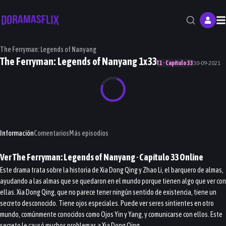
M
The Ferryman: Legends of Nanyang
The Ferryman: Legends of Nanyang 1x33
T1 · Capítulo 33
30-09-2021
Información
Comentarios
Más episodios
Ver
The Ferryman: Legends of Nanyang
· Capítulo
33
Online
Este drama trata sobre la historia de Xia Dong Qing y Zhao Li, el barquero de almas,
ayudando a las almas que se quedaron en el mundo porque tienen algo que ver con
ellas. Xia Dong Qing, que no parece tener ningún sentido de existencia, tiene un
secreto desconocido. Tiene ojos especiales. Puede ver seres sintientes en otro
mundo, comúnmente conocidos como Ojos Yin y Yang, y comunicarse con ellos. Este
secreto le causó muchos problemas a Xia Dong Qing.