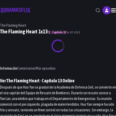
M
The Flaming Heart
The Flaming Heart 1x13
T1 · Capítulo 13
14-07-2021
Información
Comentarios
Más episodios
Ver
The Flaming Heart
· Capítulo
13
Online
Después de que Huo Yan se graduó de la Academia de Defensa Civil, se convierte en
el vice capitán del Equipo de Rescate de Bomberos. Durante un rescate conoce a
Yan Lan, una médico que trabaja en el Departamento de Emergencias. Su reunión
comenzó con el pie izquierdo, plagada de malentendidos. Huo Yan siempre ha sido
frío y sensato, teniendo un firme control en todas las situaciones. Sin embargo, la
aparición de Yan Lan se convierte en el único elemento incierto en su vida. Huo Yan y