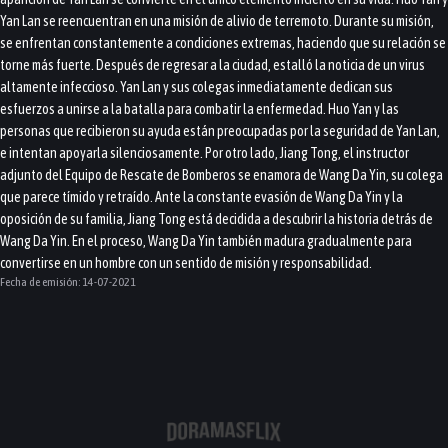
Yan Lan se reencuentran en una misión de alivio de terremoto. Durante su misión,
se enfrentan constantemente a condiciones extremas, haciendo que su relación se
torne más fuerte. Después de regresar a la ciudad, estalló la noticia de un virus
altamente infeccioso. Yan Lan y sus colegas inmediatamente dedican sus
esfuerzos a unirse a la batalla para combatir la enfermedad. Huo Yan y las
personas que recibieron su ayuda están preocupadas por la seguridad de Yan Lan,
e intentan apoyarla silenciosamente. Por otro lado, Jiang Tong, el instructor
adjunto del Equipo de Rescate de Bomberos se enamora de Wang Da Yin, su colega
que parece tímido y retraído. Ante la constante evasión de Wang Da Yin y la
oposición de su familia, Jiang Tong está decidida a descubrir la historia detrás de
Wang Da Yin. En el proceso, Wang Da Yin también madura gradualmente para
convertirse en un hombre con un sentido de misión y responsabilidad.
Fecha de emisión:
14-07-2021