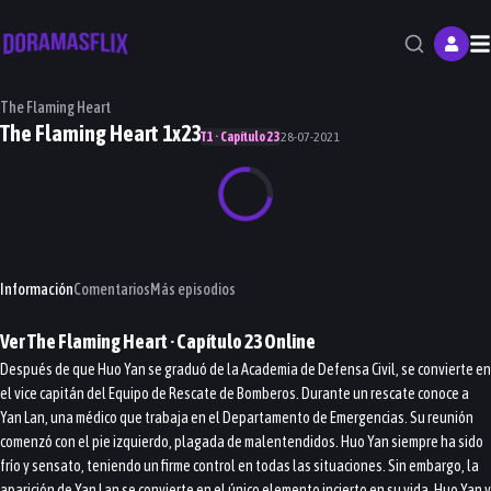
M
The Flaming Heart
The Flaming Heart 1x23
T1 · Capítulo 23
28-07-2021
Información
Comentarios
Más episodios
Ver
The Flaming Heart
· Capítulo
23
Online
Después de que Huo Yan se graduó de la Academia de Defensa Civil, se convierte en
el vice capitán del Equipo de Rescate de Bomberos. Durante un rescate conoce a
Yan Lan, una médico que trabaja en el Departamento de Emergencias. Su reunión
comenzó con el pie izquierdo, plagada de malentendidos. Huo Yan siempre ha sido
frío y sensato, teniendo un firme control en todas las situaciones. Sin embargo, la
aparición de Yan Lan se convierte en el único elemento incierto en su vida. Huo Yan y