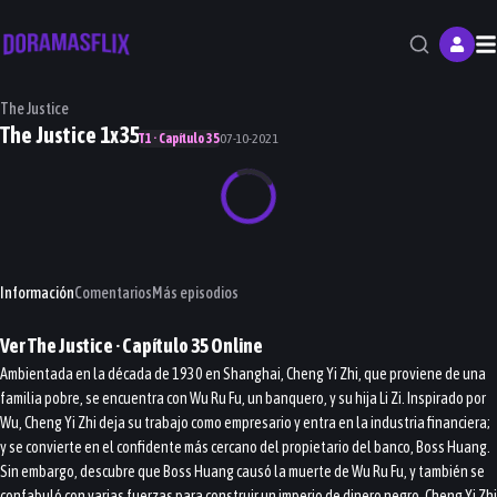
M
The Justice
The Justice 1x35
T1 · Capítulo 35
07-10-2021
Información
Comentarios
Más episodios
Ver
The Justice
· Capítulo
35
Online
Ambientada en la década de 1930 en Shanghai, Cheng Yi Zhi, que proviene de una
familia pobre, se encuentra con Wu Ru Fu, un banquero, y su hija Li Zi. Inspirado por
Wu, Cheng Yi Zhi deja su trabajo como empresario y entra en la industria financiera;
y se convierte en el confidente más cercano del propietario del banco, Boss Huang.
Sin embargo, descubre que Boss Huang causó la muerte de Wu Ru Fu, y también se
confabuló con varias fuerzas para construir un imperio de dinero negro. Cheng Yi Zhi