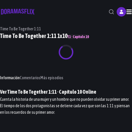
M
Time To Be Together 1:11
Time To Be Together 1:11 1x10
T1 · Capítulo 10
Información
Comentarios
Más episodios
Ver
Time To Be Together 1:11
· Capítulo
10
Online
Cuenta la historia de una mujer y un hombre que no pueden olvidar su primer amor.
El tiempo de los dos protagonistas se detiene cada vez que son las 1:11 y piensan
en los recuerdos de su primer amor.