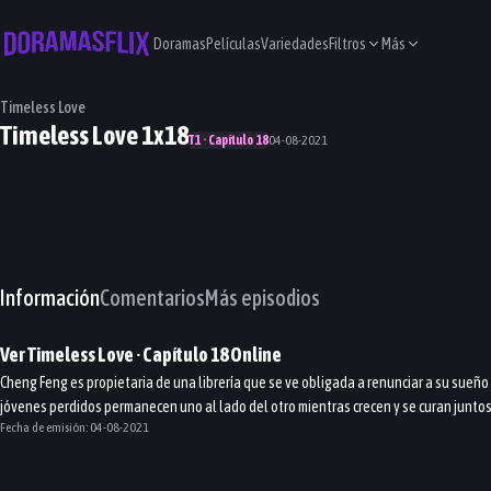
Doramas
Películas
Variedades
Filtros
Más
Timeless Love
Timeless Love 1x18
T1 · Capítulo 18
04-08-2021
Información
Comentarios
Más episodios
Ver
Timeless Love
· Capítulo
18
Online
Cheng Feng es propietaria de una librería que se ve obligada a renunciar a su sueño
jóvenes perdidos permanecen uno al lado del otro mientras crecen y se curan juntos
Fecha de emisión:
04-08-2021