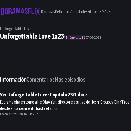
Doramas
Películas
Variedades
Filtros
Más
Unforgettable Love
Unforgettable Love 1x23
T1 · Capítulo 23
07-08-2021
Información
Comentarios
Más episodios
Ver
Unforgettable Love
· Capítulo
23
Online
El drama gira en torno a He Qiao Yan, director ejecutivo de Heshi Group, y Qin Yi Yue
desde el conocimiento hasta el amor.
Fecha de emisión:
07-08-2021