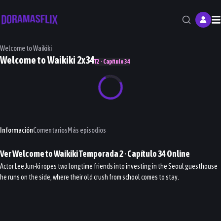
M
Welcome to Waikiki
Welcome to Waikiki 2x34
T2 · Capítulo 34
Información
Comentarios
Más episodios
Ver
Welcome to Waikiki
Temporada 2
· Capítulo
34
Online
Actor Lee Jun-ki ropes two longtime friends into investing in the Seoul guesthouse
he runs on the side, where their old crush from school comes to stay.