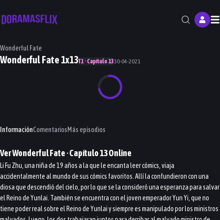
M
Wonderful Fate
Wonderful Fate 1x13
T1 · Capítulo 13
30-04-2021
Información
Comentarios
Más episodios
Ver
Wonderful Fate
· Capítulo
13
Online
Li Fu Zhu, una niña de 19 años a la que le encanta leer cómics, viaja
accidentalmente al mundo de sus cómics favoritos. Allí la confundieron con una
diosa que descendió del cielo, por lo que se la consideró una esperanza para salvar
el Reino de Yunlai. También se encuentra con el joven emperador Yun Yi, que no
tiene poder real sobre el Reino de Yunlai y siempre es manipulado por los ministros
malvados. Luego, los dos trabajaran juntos para derribar al malvado ministro de