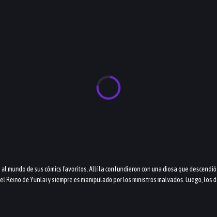
e al mundo de sus cómics favoritos. Allí la confundieron con una diosa que descendió 
el Reino de Yunlai y siempre es manipulado por los ministros malvados. Luego, los d