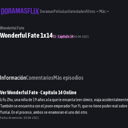
Doramas
Películas
Variedades
Filtros
Más
Wonderful Fate
Wonderful Fate 1x14
T1 · Capítulo 14
30-04-2021
Información
Comentarios
Más episodios
Ver
Wonderful Fate
· Capítulo
14
Online
Li Fu Zhu, una niña de 19 años a la que le encanta leer cómics, viaja accidentalment
También se encuentra con el joven emperador Yun Yi, que no tiene poder real sobre 
Yunlai. En el proceso, ambos se enamoran el uno del otro.
Fecha de emisión:
30-04-2021