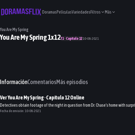
Doramas
Películas
Variedades
Filtros
Más
You Are My Spring
You Are My Spring 1x12
T1 · Capítulo 12
10-08-2021
Información
Comentarios
Más episodios
Ver
You Are My Spring
· Capítulo
12
Online
Detectives obtain footage of the night in question from Dr. Chase's home with surpr
Fecha de emisión:
10-08-2021