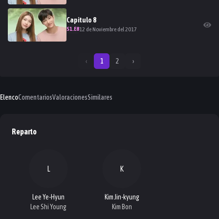
Capitulo
8
S
1
.E
8
12 de Noviembre del 2017
‹
1
2
›
Elenco
Comentarios
Valoraciones
Similares
Reparto
L
K
Lee Ye-Hyun
Kim Jin-kyung
Lee Shi Young
Kim Bon