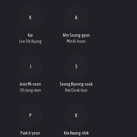
K
A
Kai
Ahn Seung-gyun
Lee Shi Kyung
Min Ki-hoon
J
S
Jeon Mi-seon
Seong Byeong-sook
Oh Jung-won
Kim Deok-bun
P
K
Park Ji-yeon
Kim Kwang-shik