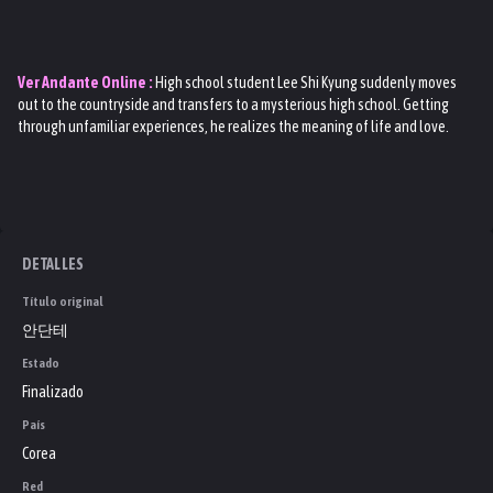
Ver
Andante
Online :
High school student Lee Shi Kyung suddenly moves
out to the countryside and transfers to a mysterious high school. Getting
through unfamiliar experiences, he realizes the meaning of life and love.
DETALLES
Título original
안단테
Estado
Finalizado
País
Corea
Red