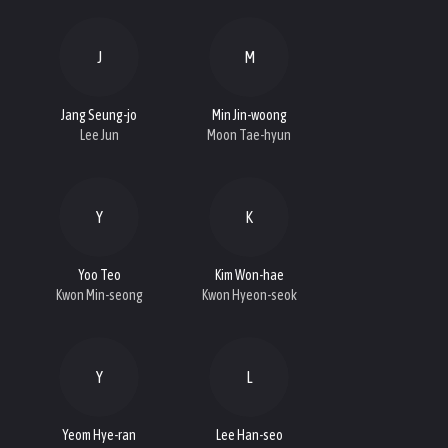
J
M
Jang Seung-jo
Min Jin-woong
Lee Jun
Moon Tae-hyun
Y
K
Yoo Teo
Kim Won-hae
Kwon Min-seong
Kwon Hyeon-seok
Y
L
Yeom Hye-ran
Lee Han-seo