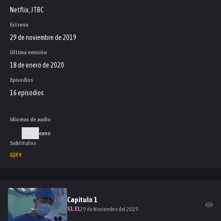
Netflix, JTBC
Estreno
29 de noviembre de 2019
Última emisión
18 de enero de 2020
Episodios
16 episodios
Idiomas de audio
Coreano
Subtítulos
ES
Capitulo
1
S
1
.E
1
29 de Noviembre del 2019