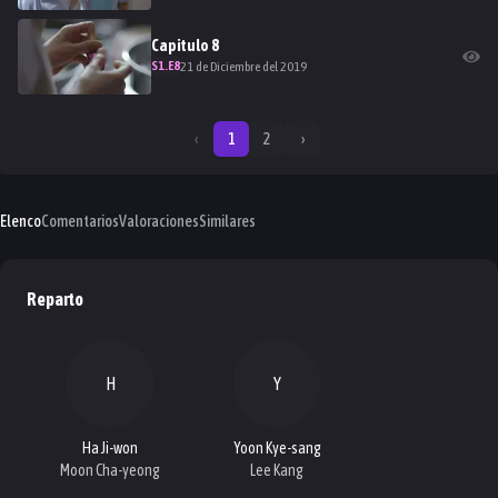
Capitulo
8
S
1
.E
8
21 de Diciembre del 2019
‹
1
2
›
Elenco
Comentarios
Valoraciones
Similares
Reparto
H
Y
Ha Ji-won
Yoon Kye-sang
Moon Cha-yeong
Lee Kang