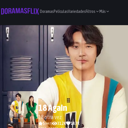
Doramas
Películas
Variedades
Filtros
Más
18 Again
18 otra vez
5
31.2K
18.7K
(
447
)