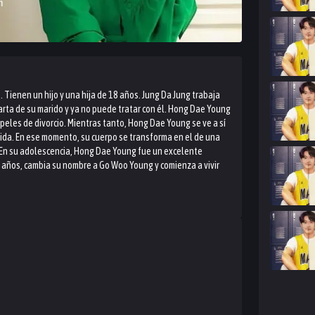
m
Tienen un hijo y una hija de 18 años. Jung Da Jung trabaja
rta de su marido y ya no puede tratar con él. Hong Dae Young
apeles de divorcio. Mientras tanto, Hong Dae Young se ve a sí
da. En ese momento, su cuerpo se transforma en el de una
 En su adolescencia, Hong Dae Young fue un excelente
 años, cambia su nombre a Go Woo Young y comienza a vivir