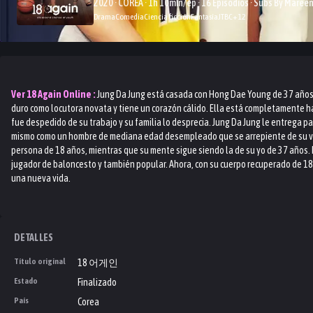
2020 · COREA · 1h 10min/ep · 16 Episodios · Subs By Maree
Drama
Comedia
Ciencia ficción
Fantasía
JTBC
+
12
Ver
18 Again
Online :
Jung Da Jung está casada con Hong Dae Young de 37 años. 
duro como locutora novata y tiene un corazón cálido. Ella está completamente ha
fue despedido de su trabajo y su familia lo desprecia. Jung Da Jung le entrega p
mismo como un hombre de mediana edad desempleado que se arrepiente de su vi
persona de 18 años, mientras que su mente sigue siendo la de su yo de 37 años.
jugador de baloncesto y también popular. Ahora, con su cuerpo recuperado de 18
una nueva vida.
DETALLES
Título original
18 어게인
Estado
Finalizado
País
Corea