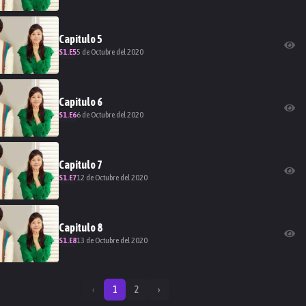
Capitulo
5
S
1
.E
5
5 de Octubre del 2020
Capitulo
6
S
1
.E
6
6 de Octubre del 2020
Capitulo
7
S
1
.E
7
12 de Octubre del 2020
Capitulo
8
S
1
.E
8
13 de Octubre del 2020
‹
1
2
›