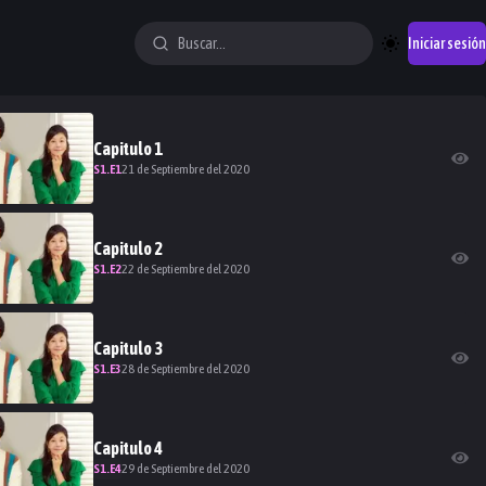
Iniciar sesión
Capitulo
1
S
1
.E
1
21 de Septiembre del 2020
Capitulo
2
S
1
.E
2
22 de Septiembre del 2020
Capitulo
3
S
1
.E
3
28 de Septiembre del 2020
Capitulo
4
S
1
.E
4
29 de Septiembre del 2020