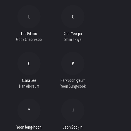
L
C
Lee Pil-mo
Choi Yeo-jin
Gook Cheon-soo
Shim Ji-hye
C
P
Clara Lee
Park Joon-geum
Han Ah-reum
Yoon Sung-sook
Y
J
Yoon Jong-hoon
Jeon Soo-jin