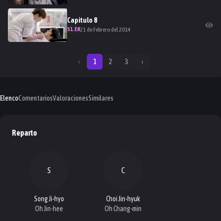
Capitulo
8
S
1
.E
8
21 de Febrero del 2014
‹
1
2
3
›
Elenco
Comentarios
Valoraciones
Similares
Reparto
S
C
Song Ji-hyo
Choi Jin-hyuk
Oh Jin-hee
Oh Chang-min