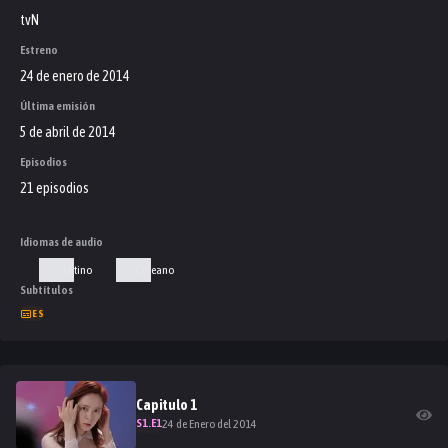
tvN
Estreno
24 de enero de 2014
Última emisión
5 de abril de 2014
Episodios
21 episodios
Idiomas de audio
Latino
Coreano
Subtítulos
ES
Capitulo
1
S
1
.E
1
24 de Enero del 2014