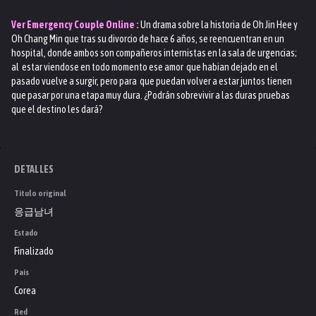
Ver
Emergency Couple
Online :
Un drama sobre la historia de Oh Jin Hee y
Oh Chang Min que tras su divorcio de hace 6 años, se reencuentran en un
hospital, donde ambos son compañeros internistas en la sala de urgencias;
al estar viendose en todo momento ese amor que habian dejado en el
pasado vuelve a surgir, pero para que puedan volver a estar juntos tienen
que pasar por una etapa muy dura. ¿Podrán sobrevivir a las duras pruebas
que el destino les dará?
DETALLES
Título original
응급남녀
Estado
Finalizado
País
Corea
Red