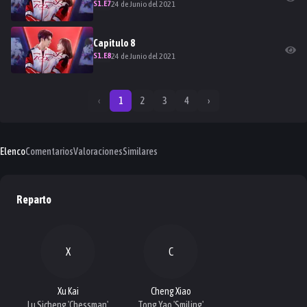
S
1
.E
7
24 de Junio del 2021
Capitulo
8
S
1
.E
8
24 de Junio del 2021
‹
1
2
3
4
›
Elenco
Comentarios
Valoraciones
Similares
Reparto
X
C
Xu Kai
Cheng Xiao
Lu Sicheng 'Chessman'
Tong Yao 'Smiling'