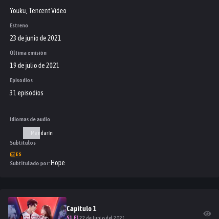
Youku, Tencent Video
Estreno
23 de junio de 2021
Última emisión
19 de julio de 2021
Episodios
31 episodios
Idiomas de audio
Mandarín
Subtítulos
ES
Hope
Subtitulado por:
Capitulo
1
S
1
.E
1
22 de Junio del 2021