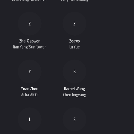
Z
Z
Zhai Xiaowen
Zeawo
Jian Yang 'Sunflower'
Lu Yue
Y
R
Yiran Zhou
Rachel Wang
Ai Jia 'AICO'
Chen Jingyang
L
S