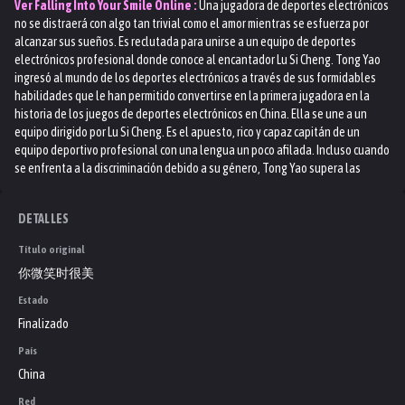
Ver
Falling Into Your Smile
Online :
Una jugadora de deportes electrónicos
no se distraerá con algo tan trivial como el amor mientras se esfuerza por
alcanzar sus sueños. Es reclutada para unirse a un equipo de deportes
electrónicos profesional donde conoce al encantador Lu Si Cheng. Tong Yao
ingresó al mundo de los deportes electrónicos a través de sus formidables
habilidades que le han permitido convertirse en la primera jugadora en la
historia de los juegos de deportes electrónicos en China. Ella se une a un
equipo dirigido por Lu Si Cheng. Es el apuesto, rico y capaz capitán de un
equipo deportivo profesional con una lengua un poco afilada. Incluso cuando
se enfrenta a la discriminación debido a su género, Tong Yao supera las
dificultades con el apoyo de sus nuevos compañeros de equipo en su intento
por estar en el escenario mundial para compensar una lamentable pérdida
DETALLES
hace seis años.
Título original
你微笑时很美
Estado
Finalizado
País
China
Red