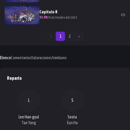
Capitulo
8
S
1
.E
8
28 de Octubre del 2021
‹
1
2
›
Elenco
Comentarios
Valoraciones
Similares
Reparto
L
S
Lee Han-gyul
Seola
Tae Yang
Eun Ha