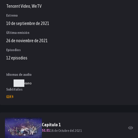
Tencent Video, WeTV
Estreno
10 de septiembre de 2021
Última emisión
26 de noviembre de 2021
Episodios
12 episodios
Idiomas de audio
Coreano
Subtítulos
ES
Capitulo
1
S
1
.E
1
18 de Octubre del 2021