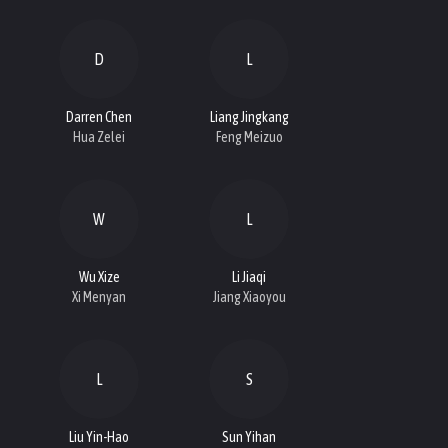
D
L
Darren Chen
Liang Jingkang
Hua Zelei
Feng Meizuo
W
L
Wu Xize
Li Jiaqi
Xi Menyan
Jiang Xiaoyou
L
S
Liu Yin-Hao
Sun Yihan