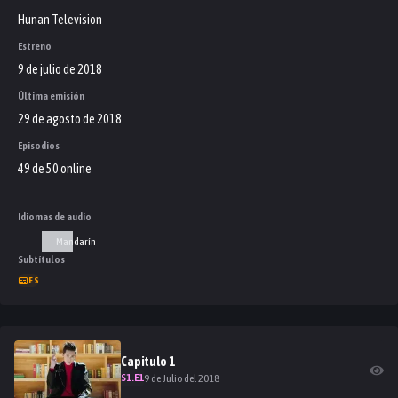
Hunan Television
Estreno
9 de julio de 2018
Última emisión
29 de agosto de 2018
Episodios
49 de 50 online
Idiomas de audio
Mandarín
Subtítulos
ES
Capitulo
1
S
1
.E
1
9 de Julio del 2018