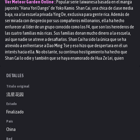
Ver
Meteor Garden
Online :
Popular serie taiwanesa basada en el manga
japonés "Hana Yori Dango" de Yoko Kamio. Shan Cai, una chica de clase media
baja, va a la escuela privada Ying De, exclusiva para gente rica. Además de
ser mirada con desprecio por sus compañeros millonarios, ella ha hecho
enfurecer al líder de un grupo conocido como los F4, que son los herederos de
las cuatro familias más ricas. Sus familias donan mucho dinero a la escuela,
así que nadie se atreve a desafiarlos. Shan Cai ha sido la única que se ha
atrevido a enfrentarse a Dao Ming Tse y eso hizo que despertara en él un
interés hacia ella. No obstante, su continuo hostigamiento ha hecho que
Shan Cai lo odie y también que se haya enamorado de Hua Ze Lei, quien
siempre la ayudado en sus problemas.
DETALLES
Título original
流星花园
Estado
Finalizado
País
China
Red