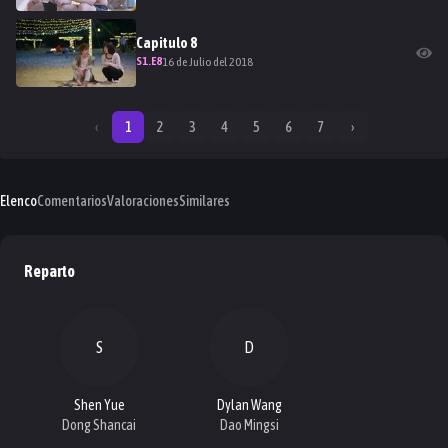
Capitulo
8
S
1
.E
8
16 de Julio del 2018
‹
1
2
3
4
5
6
7
›
Elenco
Comentarios
Valoraciones
Similares
Reparto
S
D
Shen Yue
Dylan Wang
Dong Shancai
Dao Mingsi