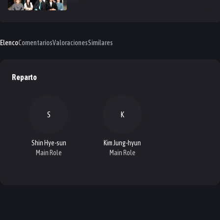
Elenco
Comentarios
Valoraciones
Similares
Reparto
S
K
Shin Hye-sun
Kim Jung-hyun
Main Role
Main Role