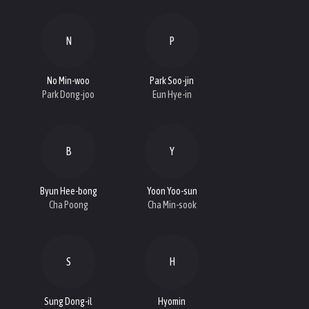
N
P
No Min-woo
Park Soo-jin
Park Dong-joo
Eun Hye-in
B
Y
Byun Hee-bong
Yoon Yoo-sun
Cha Poong
Cha Min-sook
S
H
Sung Dong-il
Hyomin