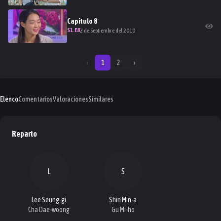
Capitulo
8
S
1
.E
8
2 de Septiembre del 2010
‹
1
2
›
Elenco
Comentarios
Valoraciones
Similares
Reparto
L
S
Lee Seung-gi
Shin Min-a
Cha Dae-woong
Gu Mi-ho