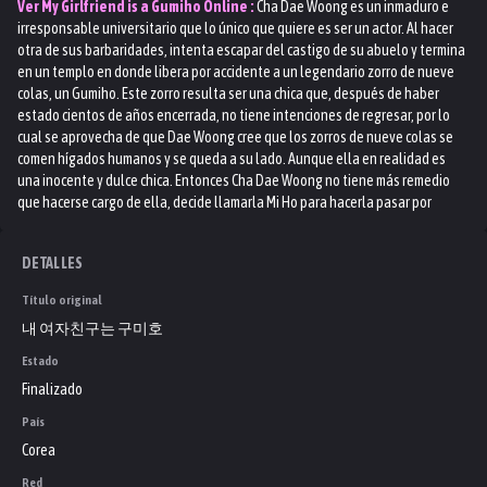
Ver
My Girlfriend is a Gumiho
Online :
Cha Dae Woong es un inmaduro e
irresponsable universitario que lo único que quiere es ser un actor. Al hacer
otra de sus barbaridades, intenta escapar del castigo de su abuelo y termina
en un templo en donde libera por accidente a un legendario zorro de nueve
colas, un Gumiho. Este zorro resulta ser una chica que, después de haber
estado cientos de años encerrada, no tiene intenciones de regresar, por lo
cual se aprovecha de que Dae Woong cree que los zorros de nueve colas se
comen hígados humanos y se queda a su lado. Aunque ella en realidad es
una inocente y dulce chica. Entonces Cha Dae Woong no tiene más remedio
que hacerse cargo de ella, decide llamarla Mi Ho para hacerla pasar por
normal, e intenta hacerla lo más feliz posible para que no le haga nada.
Conforme pasa el tiempo Mi Ho comienza a conocer el mundo y crece en ella el
DETALLES
deseo de convertirse en una humana, a la vez que se va enamorando de Dae
Woong y desea estar con él. El problema comienza cuando aparece Park Dong
Título original
Joo, un supuesto veterinario que en realidad es un ser sobrenatural (un
내 여자친구는 구미호
fantasma). En un inicio quiere acabar con ella pero, cuando conoce su deseo
de ser humana, le da una solución: darle su "perla" a Dae Woong y que éste lo
Estado
tenga en su interior durante 100 días, así ella irá perdiendo sus poderes
Finalizado
hasta convertirse en humana. Pero Dong Joo esconde el hecho de que Dae
Woong tendrá que morir para que ella pueda ser humana...
País
Corea
Red