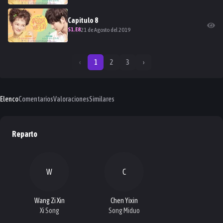
Capitulo
8
S
1
.E
8
21 de Agosto del 2019
‹
1
2
3
›
Elenco
Comentarios
Valoraciones
Similares
Reparto
W
C
Wang Zi Xin
Chen Yixin
Xi Song
Song Miduo