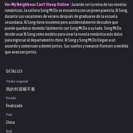
Ver
My Neighbour Can't Sleep
Online :
Jurando ser la reina de las novelas
románticas, la soltera Song Mi Do se encuentra con un joven pianista, Xi Song,
durante sus vacaciones de verano después de graduarse de la escuela
secundaria. Xi Song tiene insomnio pero accidentalmente descubre que
puede quedarse dormido fácilmente con Song Mi Do a su lado. Song Mi Do
decide usar Xi Song como modelo para crear la novela romántica más dulce
para ingresar al departamento chino. Xi Song y Song Mi Do llegan a un
acuerdo y comienzan a dormir juntos. Sus sueños y romance florecen a medida
que avanzan juntos.
DETALLES
Título original
我的邻居睡不着
Estado
Finalizado
País
China
Red