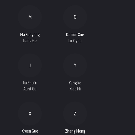
M
D
Ma Xueyang
Damon Xue
Liang Ge
Lu Yiyou
J
Y
Jia Shu Yi
Yang Ke
Aunt Gu
Xiao Mi
X
Z
Xiwen Guo
Zhang Meng