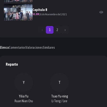
Capitulo
8
S
1
.E
8
18 de Noviembre del 2021
‹
1
2
›
Elenco
Comentarios
Valoraciones
Similares
Reparto
Y
T
Yilia Yu
Tsao Yu-ning
Ruan Nian Chu
Li Teng / Lee