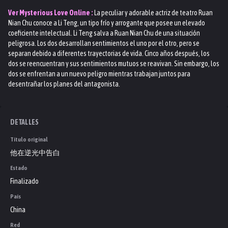
Ver
Mysterious Love
Online :
La peculiar y adorable actriz de teatro Ruan
Nian Chu conoce a Li Teng, un tipo frío y arrogante que posee un elevado
coeficiente intelectual. Li Teng salva a Ruan Nian Chu de una situación
peligrosa. Los dos desarrollan sentimientos el uno por el otro, pero se
separan debido a diferentes trayectorias de vida. Cinco años después, los
dos se reencuentran y sus sentimientos mutuos se reavivan. Sin embargo, los
dos se enfrentan a un nuevo peligro mientras trabajan juntos para
desentrañar los planes del antagonista.
DETALLES
Título original
他在逆光中告白
Estado
Finalizado
País
China
Red