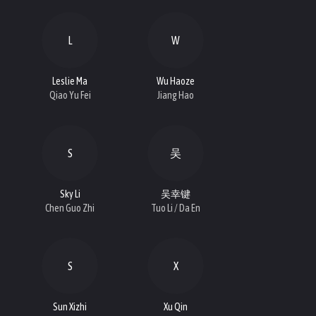
L
W
Leslie Ma
Wu Haoze
Qiao Yu Fei
Jiang Hao
S
吴
Sky Li
吴幸键
Chen Guo Zhi
Tuo Li / Da En
S
X
Sun Xizhi
Xu Qin