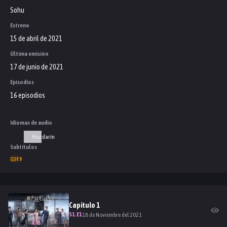
Sohu
Estreno
15 de abril de 2021
Última emisión
17 de junio de 2021
Episodios
16 episodios
Idiomas de audio
Mandarín
Subtítulos
ES
Capitulo
1
S
1
.E
1
18 de Noviembre del 2021